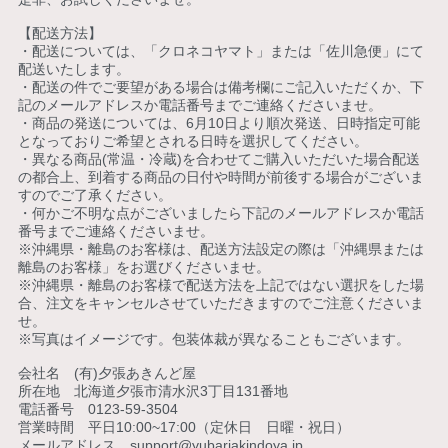
【配送方法】
・配送については、「クロネコヤマト」または「佐川急便」にて
配送いたします。
・配送の件でご要望がある場合は備考欄にご記入いただくか、下
記のメールアドレスか電話番号までご連絡くださいませ。
・商品の発送については、6月10日より順次発送、日時指定可能
となっておりご希望とされる日時を選択してください。
・異なる商品(常温・冷蔵)を合わせてご購入いただいた場合配送
の都合上、到着する商品の日付や時間が前後する場合がございま
すのでご了承ください。
・何かご不明な点がございましたら下記のメールアドレスか電話
番号までご連絡くださいませ。
※沖縄県・離島のお客様は、配送方法設定の際は「沖縄県または
離島のお客様」をお選びくださいませ。
※沖縄県・離島のお客様で配送方法を上記ではない選択をした場
合、注文をキャンセルさせていただきますのでご注意くださいま
せ。
※写真はイメージです。包装体裁が異なることもございます。
会社名 (有)夕張あきんど屋
所在地 北海道夕張市清水沢3丁目131番地
電話番号 0123-59-3504
営業時間 平日10:00~17:00（定休日 日曜・祝日）
メールアドレス
support@yubariakindoya.jp