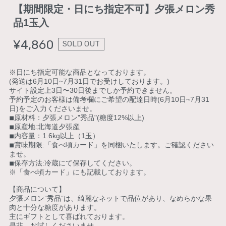
【期間限定・日にち指定不可】夕張メロン秀
品1玉入
¥4,860
SOLD OUT
※日にち指定可能な商品となっております。
(発送は6月10日~7月31日でお受けしております。)
サイト設定上3日〜30日後までしか予約できません。
予約予定のお客様は備考欄にご希望の配達日時(6月10日~7月31
日)をご入力くださいませ。
◾︎原材料：夕張メロン"秀品"(糖度12%以上)
◾︎原産地:北海道夕張産
◾︎内容量：1.6kg以上（1玉）
◾︎賞味期限:「食べ頃カード」を同梱いたします。ご確認ください
ませ。
◾︎保存方法:冷蔵にて保存してください。
※「食べ頃カード」にも記載しております。
【商品について】
夕張メロン”秀品”は、綺麗なネットで品位があり、なめらかな果
肉と十分な糖度があります。
主にギフトとして喜ばれております。
是非、お試しくださいませ。