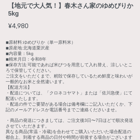
【地元で大人気！】春木さん家のゆめぴりか
5kg
¥4,980
◾︎原材料:ゆめぴりか（単一原料米）
◾︎原産地:北海道栗沢産
◾︎内容量：5kg
◾︎精米月日：令和8年
◾︎保存方法:可能であれば米びつを用意して入れ替え、涼しいとこ
ろで保管してください。
ご注文をいただくまで、籾殻で保存しているため鮮度と味わいが
一般的なお米と全然違います。
【配送方法】
・配送については、「クロネコヤマト」または「佐川急便」にて
配送いたします。
・配送の件でご要望がある場合は備考欄にご記入いただくか、下
記のメールアドレスか電話番号までご連絡くださいませ。
・商品の発送につきましては、ご注文後3日〜7日ほどで順次発送
させていただきます。
異なる商品(常温・冷蔵)を合わせてご購入いただいた場合配送の
都合上、到着する商品の日付や時間が前後する場合がございます