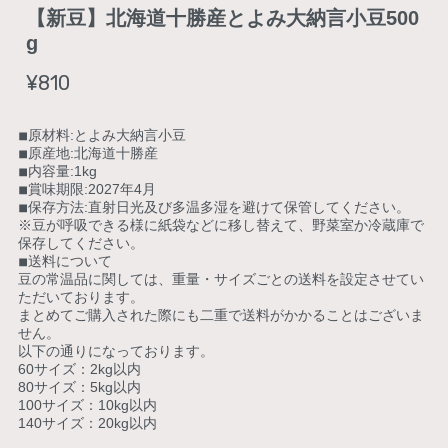
【新豆】北海道十勝産とよみ大納言小豆500
g
¥810
◾︎原材料:とよみ大納言小豆
◾︎原産地:北海道十勝産
◾︎内容量:1kg
◾︎賞味期限:2027年4月
◾︎保存方法:直射日光及び多温多湿を避けて保管してください。
※豆が呼吸できる様に紙袋などに移し替えて、野菜室か冷蔵庫で
保存してください。
◾︎送料について
豆の常温品に関しては、重量・サイズごとの送料を設定させてい
ただいております。
まとめてご購入された際にも二重で送料がかかることはございま
せん。
以下の通りになっております。
60サイズ：2kg以内
80サイズ：5kg以内
100サイズ：10kg以内
140サイズ：20kg以内