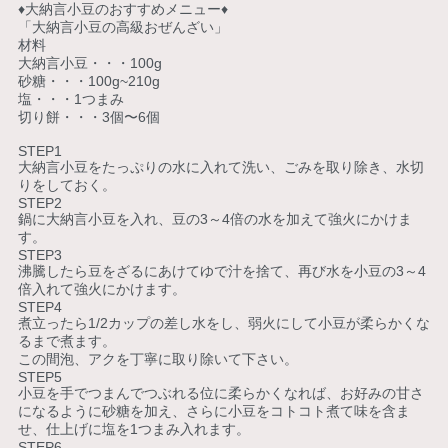
♦︎大納言小豆のおすすめメニュー♦︎
「大納言小豆の高級おぜんざい」
材料
大納言小豆・・・100g
砂糖・・・100g~210g
塩・・・1つまみ
切り餅・・・3個〜6個
STEP1
大納言小豆をたっぷりの水に入れて洗い、ごみを取り除き、水切
りをしておく。
STEP2
鍋に大納言小豆を入れ、豆の3～4倍の水を加えて強火にかけま
す。
STEP3
沸騰したら豆をざるにあけてゆで汁を捨て、再び水を小豆の3～4
倍入れて強火にかけます。
STEP4
煮立ったら1/2カップの差し水をし、弱火にして小豆が柔らかくな
るまで煮ます。
この間泡、アクを丁寧に取り除いて下さい。
STEP5
小豆を手でつまんでつぶれる位に柔らかくなれば、お好みの甘さ
になるように砂糖を加え、さらに小豆をコトコト煮て味を含ま
せ、仕上げに塩を1つまみ入れます。
STEP6